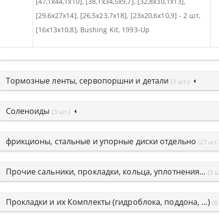
[47,1x44,1x10], [38,1x34,5x9,7], [32,8x30,1x13],
[29,6x27x14], [26,5x23,7x18], [23x20,6x10,9] - 2 шт,
[16x13x10,8], Bushing Kit, 1993-Up
Тормозные ленты, сервопоршни и детали
(3 шт.)
Соленоиды
(3 шт.)
фрикционы, стальные и упорные диски отдельно
(27 шт.
Прочие сальники, прокладки, кольца, уплотнения...
(5 ш
Прокладки и их Комплекты (гидроблока, поддона, ...)
(6