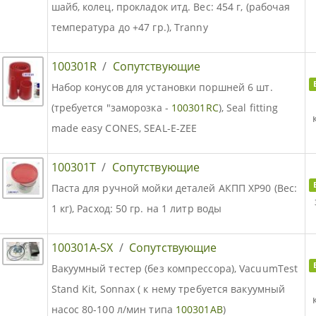
шайб, колец, прокладок итд. Вес: 454 г, (рабочая
температура до +47 гр.), Tranny
100301R
/
Сопутствующие
Набор конусов для установки поршней 6 шт.
(требуется "заморозка -
100301RC
), Seal fitting
made easy CONES, SEAL-E-ZEE
100301T
/
Сопутствующие
Паста для ручной мойки деталей АКПП XP90 (Вес:
1 кг), Расход: 50 гр. на 1 литр воды
100301A-SX
/
Сопутствующие
Вакуумный тестер (без компрессора), VacuumTest
Stand Kit, Sonnax ( к нему требуется вакуумный
насос 80-100 л/мин типа
100301AB
)