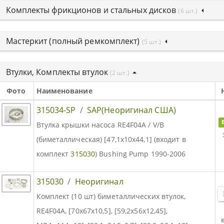
Комплекты фрикционов и стальных дисков
(6 шт.)
Мастеркит (полный ремкомплект)
(5 шт.)
Втулки, Комплекты втулок
(2 шт.)
Фото
Наименование
315034-SP
/
SAP(Неоригинал США)
Втулка крышки насоса RE4F04A / V/B
(биметаллическая) [47,1x10x44,1] (входит в
комплект
315030
) Bushing Pump 1990-2006
315030
/
Неоригинал
Комплект (10 шт) биметаллических втулок,
RE4F04A, [70x67x10,5], [59,2x56x12,45],