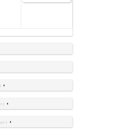
)
т.)
 шт.)