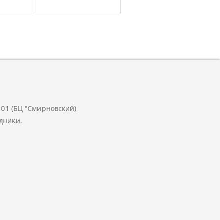
.101 (БЦ "Смирновский)
дники.