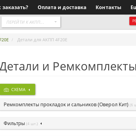
к заказать?
Оплата и доставка
Контакты
Е
Перейти
Р
ПЕРЕЙТИ К АКПП...
к
АКПП
F20E
Детали для АКПП 4F20E
Детали и Ремкомплекты
СХЕМА
Ремкомплекты прокладок и сальников (Оверол Кит)
(6 
Фильтры
(4 шт.)