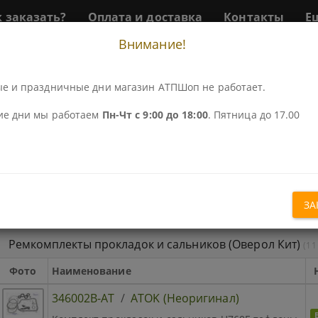
к заказать?
Оплата и доставка
Контакты
Е
Внимание!
Перейти
Р
ПЕРЕЙТИ К АКПП...
к
АКПП
е и праздничные дни магазин АТПШоп не работает.
760E
Детали для АКПП U760E
ие дни мы работаем
Пн-Чт с 9:00 до 18:00
. Пятница до 17.00
Детали и Ремкомплект
ЗА
СХЕМА
Ремкомплекты прокладок и сальников (Оверол Кит)
(11
Фото
Наименование
346002B-AT
/
ATOK (Неоригинал)