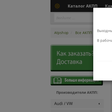
Каталог АКПП
Ка
Выходны
Atpshop
Все АКПП
АКПП U
В рабоч
Производители АКПП:
Audi / VW