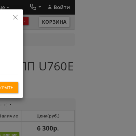
ще
Войти
×
ЕЖИМ РАБОТЫ
КОРЗИНА
ы АКПП U760E
КРЫТЬ
 шт.)
Наличие
Цена(руб.)
6 300р.
В наличии