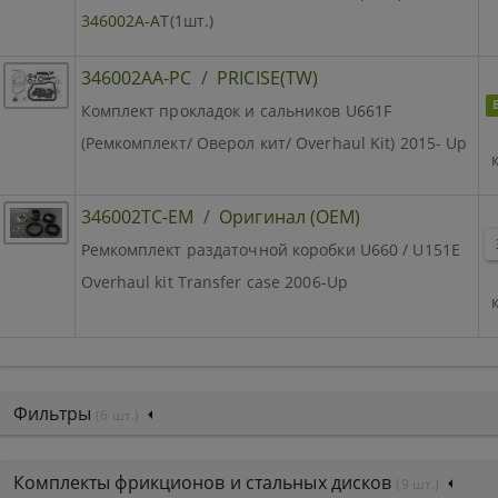
346002A-AT
(1шт.)
346002AA-PC
/
PRICISE(TW)
Комплект прокладок и сальников U661F
(Ремкомплект/ Оверол кит/ Overhaul Kit) 2015- Up
346002TC-EM
/
Оригинал (OEM)
Ремкомплект раздаточной коробки U660 / U151E
Overhaul kit Transfer case 2006-Up
Фильтры
(6 шт.)
Комплекты фрикционов и стальных дисков
(9 шт.)