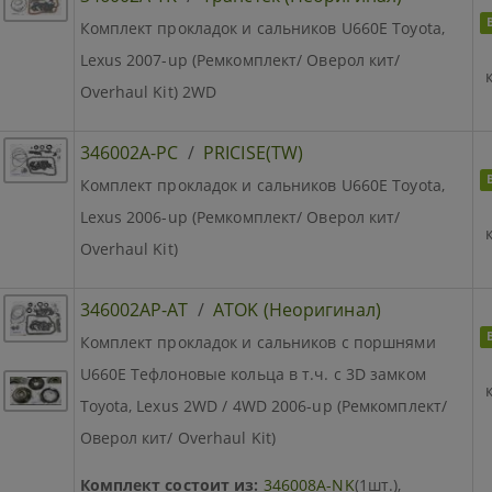
Комплект прокладок и сальников U660E Toyota,
Lexus 2007-up (Ремкомплект/ Оверол кит/
Overhaul Kit) 2WD
346002A-PC
/
PRICISE(TW)
Комплект прокладок и сальников U660E Toyota,
Lexus 2006-up (Ремкомплект/ Оверол кит/
Overhaul Kit)
346002AP-AT
/
ATOK (Неоригинал)
Комплект прокладок и сальников с поршнями
U660E Тефлоновые кольца в т.ч. с 3D замком
Toyota, Lexus 2WD / 4WD 2006-up (Ремкомплект/
Оверол кит/ Overhaul Kit)
Комплект состоит из:
346008A-NK
(1шт.),