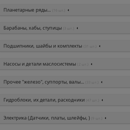
Планетарные ряды...
(16 шт.)
Барабаны, хабы, ступицы
(3 шт.)
Подшипники, шайбы и комплекты
(31 шт.)
Насосы и детали маслосистемы
(2 шт.)
Прочее "железо", суппорты, валы...
(33 шт.)
Гидроблоки, их детали, расходники
(47 шт.)
Электрика (Датчики, платы, шлейфы, )
(9 шт.)