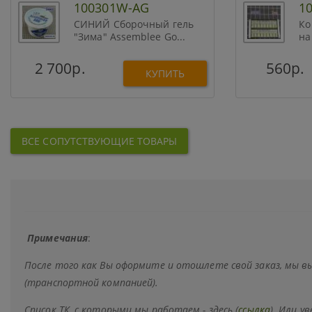
100301W-AG
1
СИНИЙ Сборочный гель
Ко
"Зима" Assemblee Go...
на
2 700р.
560р.
КУПИТЬ
ВСЕ СОПУТСТВУЮЩИЕ ТОВАРЫ
Примечания
:
После того как Вы оформите и отошлете свой заказ, мы 
(транспортной компанией).
Список ТК, с которыми мы работаем - здесь (
ссылка
). Или у