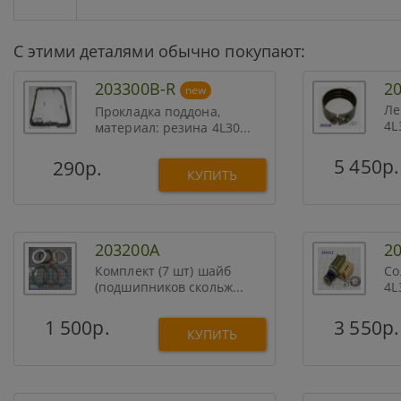
С этими деталями обычно покупают:
203300B-R
2
new
Ле
Прокладка поддона,
4L
материал: резина 4L30...
5 450р.
290р.
КУПИТЬ
203200A
2
Комплект (7 шт) шайб
Со
(подшипников скольж...
4L
1 500р.
3 550р.
КУПИТЬ