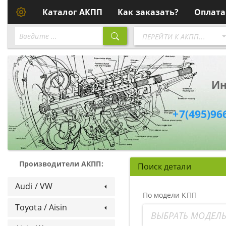
Каталог АКПП
Как заказать?
Оплата
Перейти
ПЕРЕЙТИ К АКПП...
к
АКПП
Ин
+7(495)96
Производители АКПП:
Поиск детали
Audi / VW
По модели КПП
Toyota / Aisin
ВЫБРАТЬ МОДЕЛЬ 