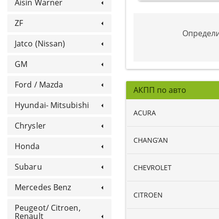
Aisin Warner
ZF
Определи
Jatco (Nissan)
GM
Ford / Mazda
АКПП по авто
Hyundai- Mitsubishi
ACURA
Chrysler
CHANG’AN
Honda
Subaru
CHEVROLET
Mercedes Benz
CITROEN
Peugeot/ Citroen,
Renault