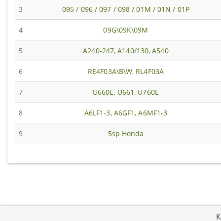
3
095 / 096 / 097 / 098 / 01M / 01N / 01P
4
09G\09K\09M
5
A240-247, A140/130, A540
6
RE4F03A\B\W, RL4F03A
7
U660E, U661, U760E
8
A6LF1-3, A6GF1, A6MF1-3
9
5sp Honda
К