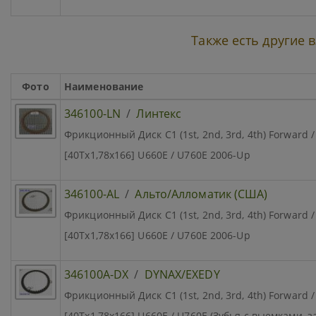
Также есть другие
Фото
Наименование
346100-LN
/
Линтекс
Фрикционный Диск C1 (1st, 2nd, 3rd, 4th) Forward / 
[40Tx1,78x166] U660E / U760E 2006-Up
346100-AL
/
Альто/Алломатик (США)
Фрикционный Диск C1 (1st, 2nd, 3rd, 4th) Forward / 
[40Tx1,78x166] U660E / U760E 2006-Up
346100A-DX
/
DYNAX/EXEDY
Фрикционный Диск C1 (1st, 2nd, 3rd, 4th) Forward / 
[40Tx1,78x166] U660E / U760E (Зубья с выемками,