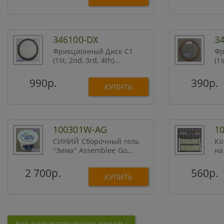
346100-DX
3
Фрикционный Диск C1
Фр
(1st, 2nd, 3rd, 4th)...
(1s
990р.
390р.
КУПИТЬ
100301W-AG
1
СИНИЙ Сборочный гель
Ко
"Зима" Assemblee Go...
на
2 700р.
560р.
КУПИТЬ