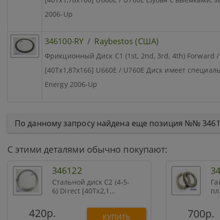
2006-Up
346100-RY
/
Raybestos (США)
Фрикционный Диск C1 (1st, 2nd, 3rd, 4th) Forward / 
[40Tx1,87x166] U660E / U760E Диск имеет специал
Energy 2006-Up
По данному запросу найдена еще позиция №№ 346
С этими деталями обычно покупают:
346122
3
Стальной диск C2 (4-5-
Га
6) Direct [40Tx2,1...
пл
U6
420р.
700р.
КУПИТЬ