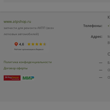
К
www.atpshop.ru
Телефоны:
+
запчасти для ремонта АКПП (всех
легковых автомобилей)
Адрес:
М
В
О
Политика конфиденциальности
—
Б
Договор оферты
—
О
—
О