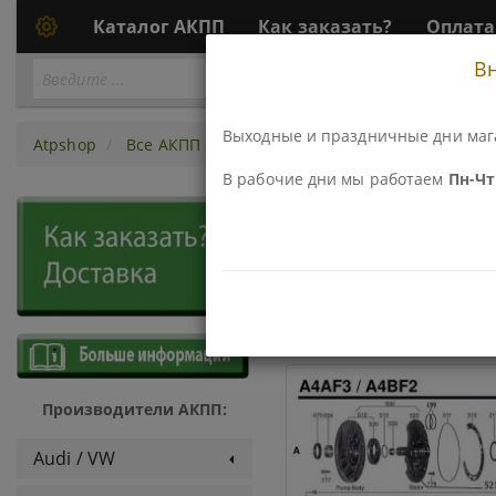
Каталог АКПП
Как заказать?
Оплата
В
Перейти
ПЕРЕЙТИ К АКПП...
к
АКПП
Выходные и праздничные дни маг
Atpshop
Все АКПП
A4BF-2/ A4BF-3/ A4AF-3
В рабочие дни мы работаем
Пн-Чт 
АКПП - A4
ДЕТАЛИ И КОМПЛЕКТЫ
Производители АКПП:
Audi / VW