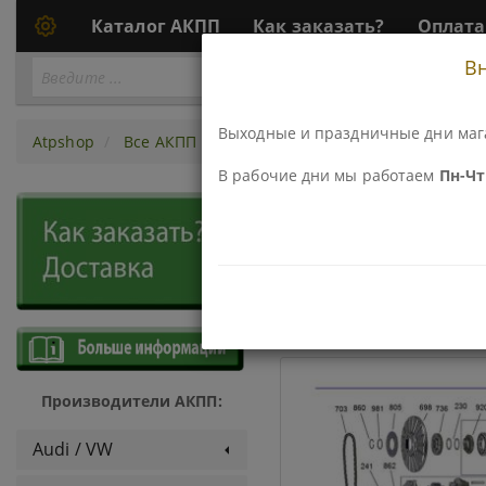
Каталог АКПП
Как заказать?
Оплата
В
Перейти
ПЕРЕЙТИ К АКПП...
к
АКПП
Выходные и праздничные дни маг
Atpshop
Все АКПП
CVT Honda
В рабочие дни мы работаем
Пн-Чт 
АКПП - CV
ДЕТАЛИ И КОМПЛЕКТЫ
Производители АКПП:
Audi / VW