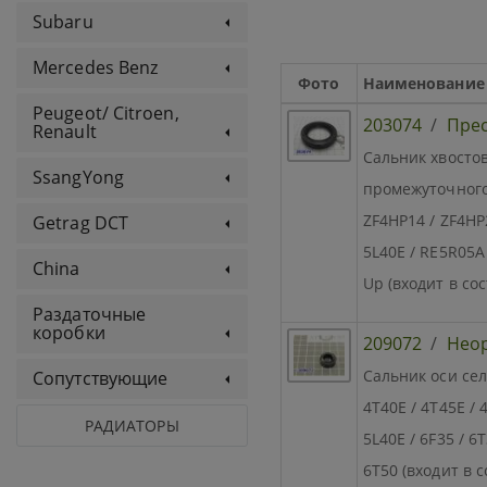
Subaru
Mercedes Benz
Фото
Наименование
Peugeot/ Citroen,
203074
/
Прес
Renault
Сальник хвосто
SsangYong
промежуточного 
ZF4HP14 / ZF4HP2
Getrag DCT
5L40E / RE5R05A
China
Up (входит в сос
Раздаточные
коробки
209072
/
Нео
Сальник оси сел
Сопутствующие
4T40E / 4T45E / 
РАДИАТОРЫ
5L40E / 6F35 / 6T
6T50 (входит в с