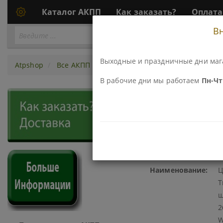
Каталог АКПП
Как заказать?
Оплата
В
Перейти
ПЕРЕЙТИ К АКПП...
к
АКПП
Выходные и праздничные дни маг
Atpshop
Все АКПП
Раздатки
Ремни, Цепи, Конуса
В рабочие дни мы работаем
Пн-Чт 
800700V ЦЕПЬ РАЗДАТОЧНО
38.1ММ) 4476 (CADILLAC SRX
Код\Номер детали:
8
Наименование:
Ц
T
ш
2
W