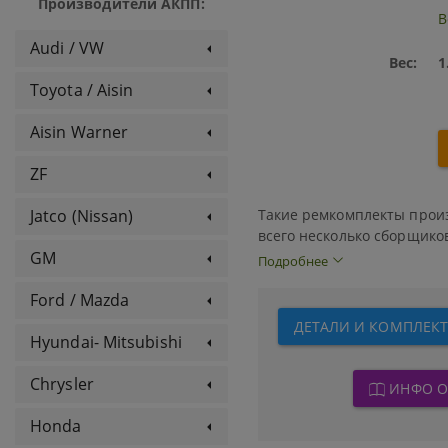
Производители АКПП:
B
Audi / VW
Вес:
1
Toyota / Aisin
Aisin Warner
ZF
Такие ремкомплекты произ
Jatco (Nissan)
всего несколько сборщико
автопроизводителей. Была
GM
Подробнее
не смогла конкурировать 
заказывая Оверолы у АТОК
Ford / Mazda
конкурируют по мерседесо
ДЕТАЛИ И КОМПЛЕКТ
Ремкомплектах для тех пок
Hyundai- Mitsubishi
Chrysler
ИНФО О
Honda