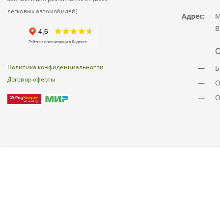
легковых автомобилей)
Адрес:
М
В
О
Политика конфиденциальности
—
Б
Договор оферты
—
О
—
О