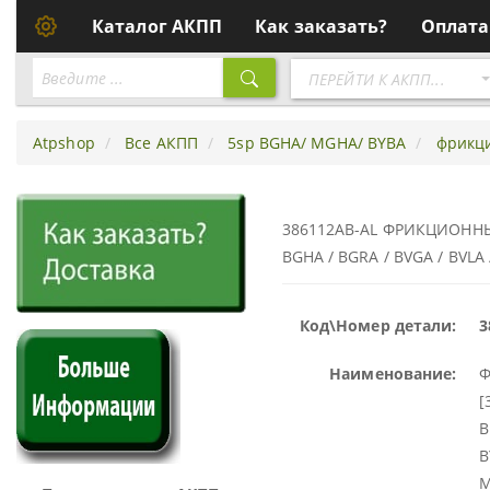
Каталог АКПП
Как заказать?
Оплата
Перейти
ПЕРЕЙТИ К АКПП...
к
АКПП
Atpshop
Все АКПП
5sp BGHA/ MGHA/ BYBA
фрикци
386112AB-AL ФРИКЦИОННЫЙ 
BGHA / BGRA / BVGA / BVLA
Код\Номер детали:
3
Наименование:
Ф
[
B
B
M