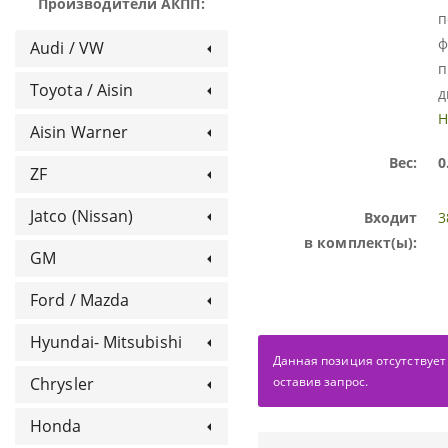
Производители АКПП:
п
ф
Audi / VW
п
Toyota / Aisin
д
Н
Aisin Warner
Вес:
0
ZF
Jatco (Nissan)
Входит
3
в комплект(ы):
GM
Ford / Mazda
Hyundai- Mitsubishi
Данная позиция отсутствует
оставив запрос.
Chrysler
Honda