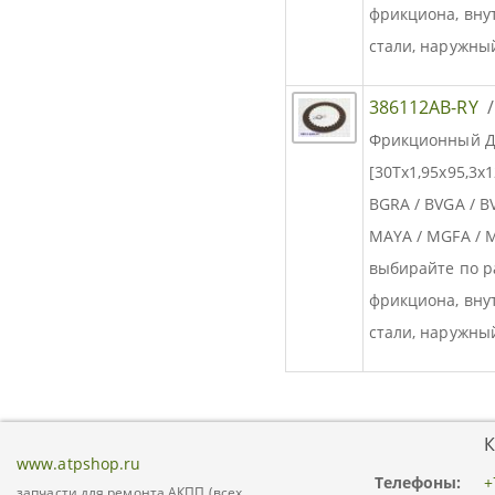
фрикциона, вн
стали, наружны
386112AB-RY
Фрикционный Д
[30Tx1,95x95,3x
BGRA / BVGA / B
MAYA / MGFA /
выбирайте по р
фрикциона, вн
стали, наружны
К
www.atpshop.ru
Телефоны:
+
запчасти для ремонта АКПП (всех