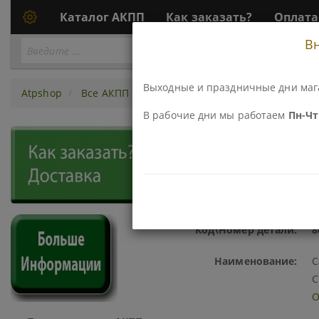
Каталог АКПП
Как заказать?
Оплата
В
Перейти
ПЕРЕЙТИ К АКПП...
к
АКПП
Выходные и праздничные дни маг
Atpshop
Все АКПП
Раздатки
Прочие сальники, про
В рабочие дни мы работаем
Пн-Чт 
800080AC-EM
САЛЬНИК РАЗДАТОЧНОЙ КОР
CLASS, 2003-UP 163-284-03-
Код\Номер детали:
8
Наименование:
С
C
О