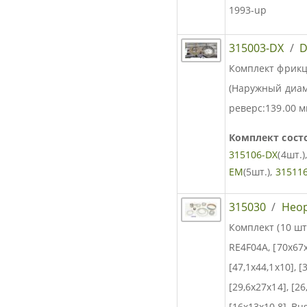
1993-up
315003-DX
/
D
Комплект фрикц
(Наружный диам
реверс:139.00 мм
Комплект состо
315106-DX
(4шт.)
EM
(5шт.),
31511
315030
/
Нео
Комплект (10 шт
RE4F04A, [70x67x
[47,1x44,1x10], [
[29,6x27x14], [26
[16x13x10,8], Bu