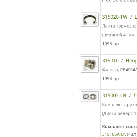
315020-TW
/
Лента тормозная
шириной 41мм, 
1993-up
315010
/
Нео
Фильтр, RE4F04A
1993-up
315003-LN
/
Л
Комплект фрикц
(Диски реверс 1
Комплект состо
315106A-LN
(4шт.