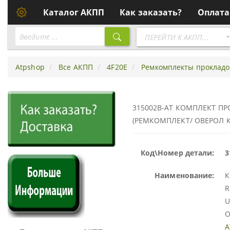
Каталог АКПП
Как заказать?
Оплата
Перейти
ПЕРЕЙТИ К АКПП...
к
АКПП
Atpshop
Все АКПП
4F20E
Ремкомплекты прокладок
315002B-AT КОМПЛЕКТ ПР
(РЕМКОМПЛЕКТ/ ОВЕРОЛ К
Код\Номер детали:
3
Наименование:
К
R
U
O
A