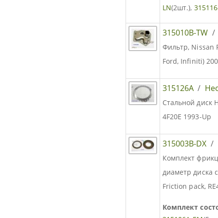
LN
(2шт.),
315116
315010B-TW
Фильтр, Nissan 
Ford, Infiniti) 2
315126A
/
Не
Стальной диск H
4F20E 1993-Up
315003B-DX
/
Комплект фрик
диаметр диска с
Friction pack, R
Комплект состо