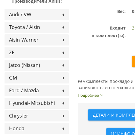
Производители АКПП:
Вес:
0
Audi / VW
Toyota / Aisin
Входит
3
в комплект(ы):
Aisin Warner
ZF
Jatco (Nissan)
GM
Ремкомплекты прокладо и 
занимают всего несколько
Ford / Mazda
оверолы от самих автопро
Подробнее
"Оверол Кит" - оптималь
успешно конкурируют по 
Hyundai- Mitsubishi
автоматической коробки п
автомата. В него входят 
В Оверол Кит обычно не в
ДЕТАЛИ И КОМПЛЕК
Chrysler
которые положено менять
поршни.
могут продаваться отдельн
Honda
ИНФО О