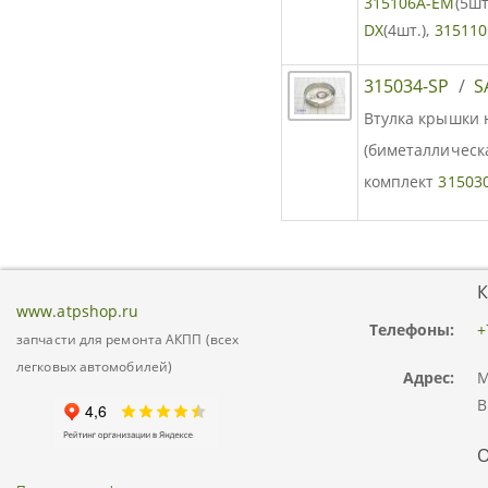
315106A-EM
(5шт
DX
(4шт.),
31511
315034-SP
/
S
Втулка крышки н
(биметаллическая
комплект
31503
К
www.atpshop.ru
Телефоны:
+
запчасти для ремонта АКПП (всех
легковых автомобилей)
Адрес:
М
В
О