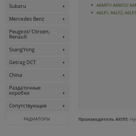
A6MF1/ A6MF2/ A6
Subaru
A6LF1, A6LF2, A6LF
Mercedes Benz
Peugeot/ Citroen,
Renault
SsangYong
Getrag DCT
China
Раздаточные
коробки
Сопутствующие
РАДИАТОРЫ
Производитель АКПП:
Hyu