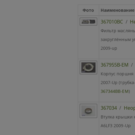
Фото
Наименование
367010BC
/
Н
Фильтр масляны
закруглённым угл
2009-up
367955B-EM
Корпус поршня U
2007-Up (трубка
367344BB-EM
)
367034
/
Нео
Втулка крышки н
A6LF3 2009-Up