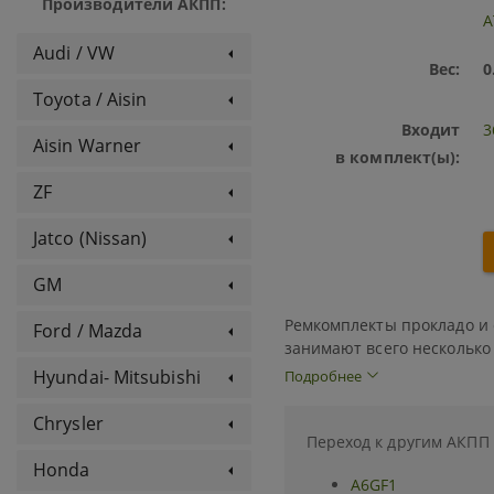
Производители АКПП:
A
Audi / VW
Вес:
0
Toyota / Aisin
Входит
3
Aisin Warner
в комплект(ы):
ZF
Jatco (Nissan)
GM
Ремкомплекты прокладо и 
Ford / Mazda
занимают всего несколько
оверолы от самих автопро
Hyundai- Mitsubishi
Подробнее
"Оверол Кит" - оптималь
успешно конкурируют по 
автоматической коробки п
Chrysler
автомата. В него входят 
Переход к другим АКПП
В Оверол Кит обычно не в
которые положено менять
Honda
поршни.
могут продаваться отдельн
A6GF1