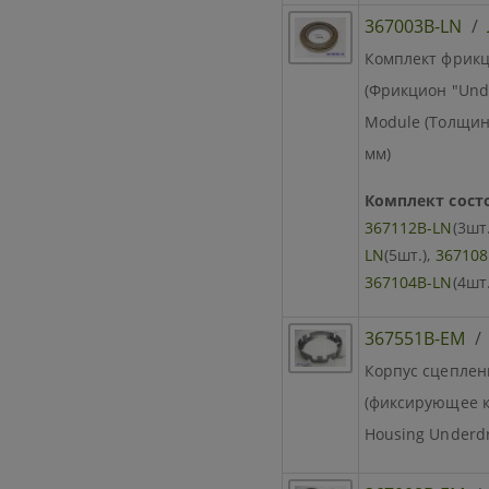
367003B-LN
/
Комплект фрикц
(Фрикцион "Under
Module (Толщина 
мм)
Комплект состо
367112B-LN
(3шт.
LN
(5шт.),
367108
367104B-LN
(4шт.
367551B-EM
Корпус сцеплени
(фиксирующее к
Housing Underdr