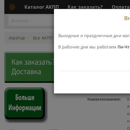
Каталог АКПП
Как заказать?
Оплата
В
Перейти
ПЕРЕЙТИ К АКПП...
к
АКПП
Выходные и праздничные дни маг
Atpshop
Все АКПП
A6LF1-3, A6GF1, A6MF1-3
Ремко
В рабочие дни мы работаем
Пн-Чт 
367002B-AT КОМПЛЕКТ ПР
КОЛЬЦА С 3D ЗАМКОМ (СА
Код\Номер детали:
3
Наименование:
К
A
к
н
О