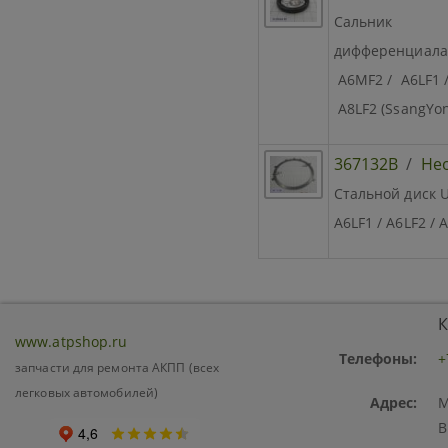
Сальник
дифференциала 
A6MF2 / A6LF1 / 
A8LF2 (SsangYon
367132B
/
Не
Стальной диск U
A6LF1 / A6LF2 / 
К
www.atpshop.ru
Телефоны:
+
запчасти для ремонта АКПП (всех
легковых автомобилей)
Адрес:
М
В