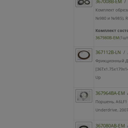
367008B-EM
Комплект обрез
№980 и №985), Re
Комплект состо
367980B-EM
(1шт
367112B-LN
/
Фрикционный Ди
[36Tx1.75x179x14
Up
367964BA-EM
Поршень, A6LF1 /
Underdrive, 200
367080AB-EM