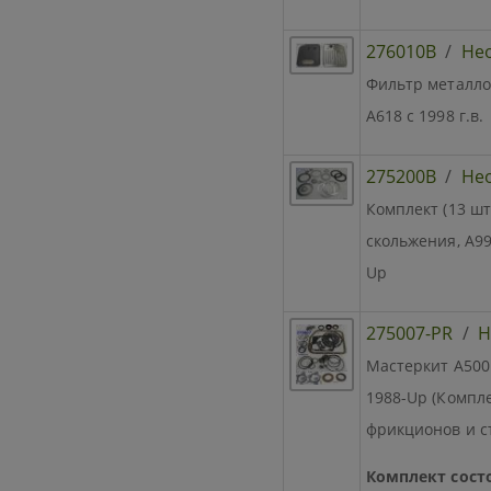
276010B
/
Не
Фильтр металло-
A618 с 1998 г.в.
275200B
/
Не
Комплект (13 ш
скольжения, A998
Up
275007-PR
/
Н
Мастеркит A500 
1988-Up (Компле
фрикционов и с
Комплект состо