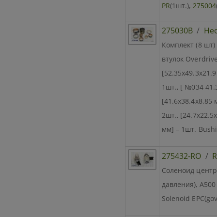
PR
(1шт.),
275004
275030B
/
Не
Комплект (8 шт)
втулок Overdrive)
[52.35x49.3x21.9
1шт., [ №034 41.
[41.6x38.4x8.85 
2шт., [24.7x22.5
мм] – 1шт. Bushi
275432-RO
/
R
Соленоид центр
давления), A500 
Solenoid EPC(go