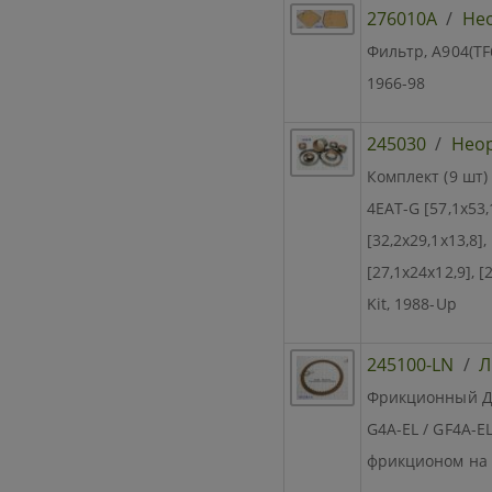
276010A
/
Не
Фильтр, A904(TF6
1966-98
245030
/
Нео
Комплект (9 шт)
4EAT-G [57,1x53,1
[32,2x29,1x13,8],
[27,1x24x12,9], [
Kit, 1988-Up
245100-LN
/
Л
Фрикционный Дис
G4A-EL / GF4A-E
фрикционом на 