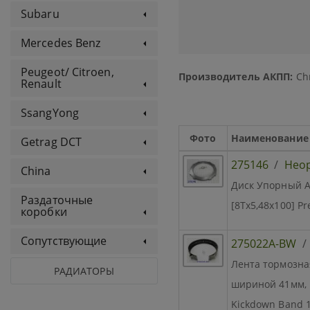
Subaru
Mercedes Benz
Peugeot/ Citroen,
Производитель АКПП:
Chr
Renault
SsangYong
Фото
Наименование
Getrag DCT
275146
/
Нео
China
Диск Упорный A9
Раздаточные
[8Tx5,48x100] Pr
коробки
Сопутствующие
275022A-BW
Лента тормозная
РАДИАТОРЫ
шириной 41мм, 
Kickdown Band 