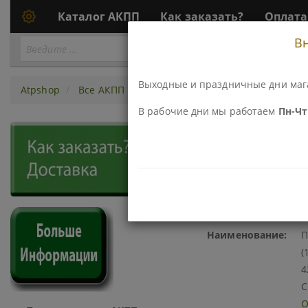
Каталог АКПП
Как заказать?
Оплата
В
Перейти
ПЕРЕЙТИ К АКПП...
к
АКПП
Выходные и праздничные дни маг
Atpshop
Все АКПП
A500 ( 42RE / 44RE)
Комплекты 
В рабочие дни мы работаем
Пн-Чт 
275974-EM ПРУЖИНА ТАРЕЛЬЧ
SPRING BELLEVILLE FORWA
Код\Номер детали:
2
Наименование:
П
(
4
C
О