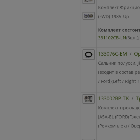
Комплект Фрикцион
(FWD) 1985-Up
Комплект состоит
331102CB-LN
(3шт.)
133076C-EM
/
Ор
Сальник полуоси, J
(входит в состав 
/ Ford)(Left / Right
133002BP-TK
/
Т
Комплект прокладок
JA5A-EL (FORD(Гэле
(Ремкомплект/ Овер