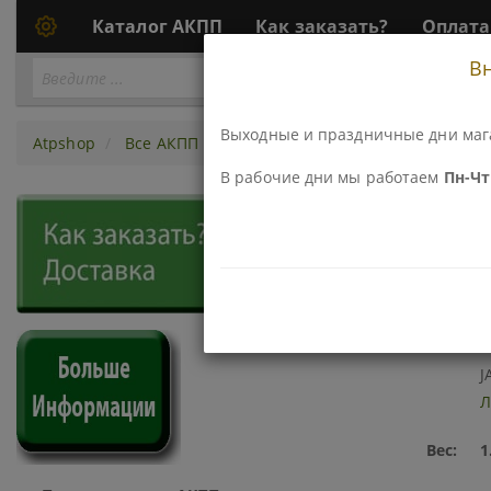
Каталог АКПП
Как заказать?
Оплата
В
Перейти
ПЕРЕЙТИ К АКПП...
к
АКПП
Выходные и праздничные дни маг
Atpshop
Все АКПП
JF506E (JA5A-EL), 09A, 09B
Компл
В рабочие дни мы работаем
Пн-Чт 
133004-LN КОМПЛЕКТ СТАЛ
Код\Номер детали:
1
Наименование:
К
J
Л
Вес:
1