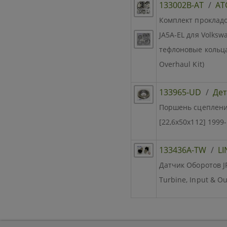
133002B-AT
/
AT
Комплект прокладок
JA5A-EL для Volksw
тефлоновые кольца 
Overhaul Kit)
133965-UD
/
Дет
Поршень сцепления, 
[22,6x50x112] 1999
133436A-TW
/
L
Датчик Оборотов JF
Turbine, Input & O