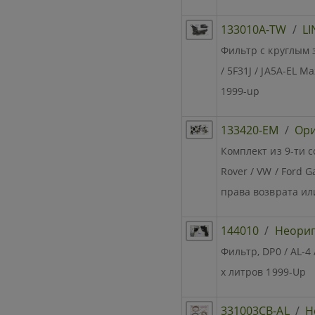
133010A-TW
/
L
Фильтр с круглым 
/ 5F31J / JA5A-EL M
1999-up
133420-EM
/
Ори
Комплект из 9-ти со
Rover / VW / Ford 
права возврата ил
144010
/
Неори
Фильтр, DP0 / AL-4
х литров 1999-Up
331003CB-AL
/
Н