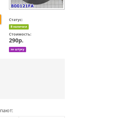
Статус:
В наличии
Стоимость:
290р.
за штуку
упают: