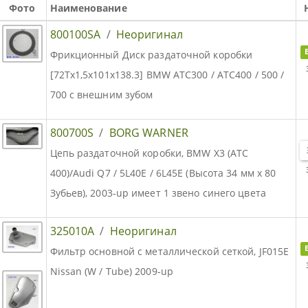
Фото
Наименование
800100SA
/
Неоригинал
Фрикционный Диск раздаточной коробки
[72Tx1,5x101x138.3] BMW ATC300 / ATC400 / 500 /
700 с внешним зубом
800700S
/
BORG WARNER
Цепь раздаточной коробки, BMW X3 (ATC
400)/Audi Q7 / 5L40E / 6L45E (Высота 34 мм x 80
Зубьев), 2003-up имеет 1 звено синего цвета
325010A
/
Неоригинал
Фильтр основной с металлической сеткой, JF015E
Nissan (W / Tube) 2009-up