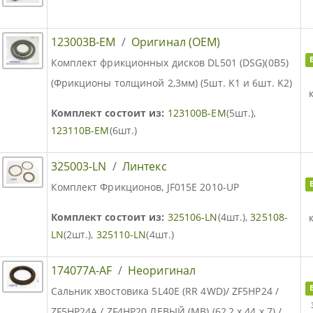
123003B-EM
/
Оригинал (OEM)
Комплект фрикционных дисков DL501 (DSG)(0B5)
(Фрикционы толщиной 2,3мм) (5шт. K1 и 6шт. K2)
Комплект состоит из:
123100B-EM
(5шт.),
123110B-EM
(6шт.)
325003-LN
/
Линтекс
Комплект Фрикционов, JF015E 2010-UP
Комплект состоит из:
325106-LN
(4шт.),
325108-
LN
(2шт.),
325110-LN
(4шт.)
174077A-AF
/
Неоригинал
Сальник хвостовика 5L40E (RR 4WD)/ ZF5HP24 /
ZF5HP24A / ZF4HP20 ЛЕВЫЙ (MB) (62,2 х 44 х 7) /