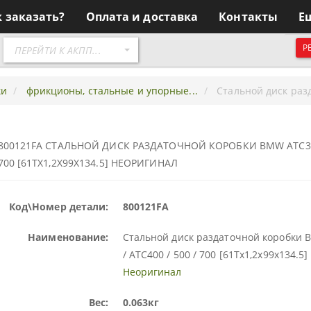
к заказать?
Оплата и доставка
Контакты
Е
Перейти
Р
ПЕРЕЙТИ К АКПП...
к
АКПП
ки
фрикционы, стальные и упорные...
Стальной диск разд
800121FA СТАЛЬНОЙ ДИСК РАЗДАТОЧНОЙ КОРОБКИ BMW ATC300 
700 [61TX1,2X99X134.5] НЕОРИГИНАЛ
Код\Номер детали:
800121FA
Наименование:
Стальной диск раздаточной коробки
/ ATC400 / 500 / 700 [61Tx1,2x99x134.5]
Неоригинал
Вес:
0.063кг