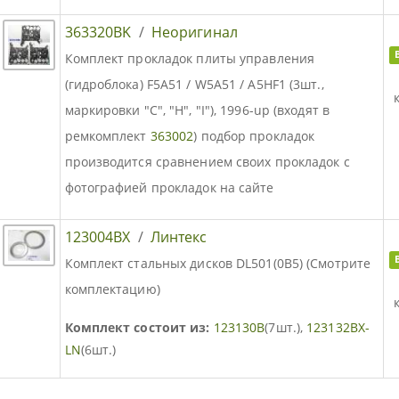
363320BK
/
Неоригинал
Комплект прокладок плиты управления
(гидроблока) F5A51 / W5A51 / A5HF1 (3шт.,
маркировки "C", "H", "I"), 1996-up (входят в
ремкомплект
363002
) подбор прокладок
производится сравнением своих прокладок с
фотографией прокладок на сайте
123004BX
/
Линтекс
Комплект стальных дисков DL501(0B5) (Смотрите
комплектацию)
Комплект состоит из:
123130B
(7шт.),
123132BX-
LN
(6шт.)