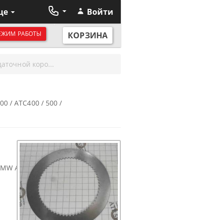
ще
Войти
ЕЖИМ РАБОТЫ
КОРЗИНА
аточной коро...
/ ATC400 / 500 /
 BMW ATC300