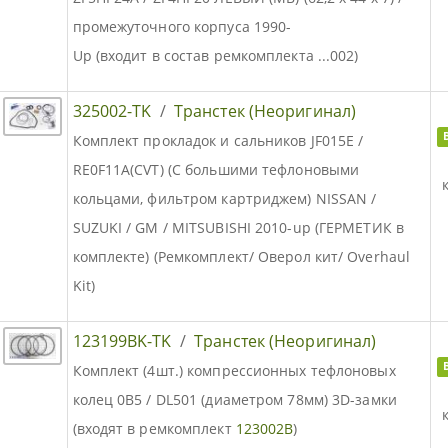
промежуточного корпуса 1990-
Up (входит в состав ремкомплекта ...002)
325002-TK
/
Транстек (Неоригинал)
Комплект прокладок и сальников JF015E /
RE0F11A(CVT) (С большими тефлоновыми
кольцами, фильтром картриджем) NISSAN /
SUZUKI / GM / MITSUBISHI 2010-up (ГЕРМЕТИК в
комплекте) (Ремкомплект/ Оверол кит/ Overhaul
Kit)
123199BK-TK
/
Транстек (Неоригинал)
Комплект (4шт.) компрессионных тефлоновых
колец 0B5 / DL501 (диаметром 78мм) 3D-замки
(входят в ремкомплект
123002B
)