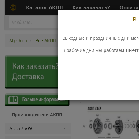
Каталог АКПП
Как заказать?
Оплата
В
Перейти
ПЕРЕЙТИ К АКПП...
к
АКПП
Выходные и праздничные дни маг
Atpshop
Все АКПП
Mini Daihatsu
В рабочие дни мы работаем
Пн-Чт 
АКПП - Min
ДЕТАЛИ И КОМПЛЕКТЫ
Производители АКПП:
Audi / VW