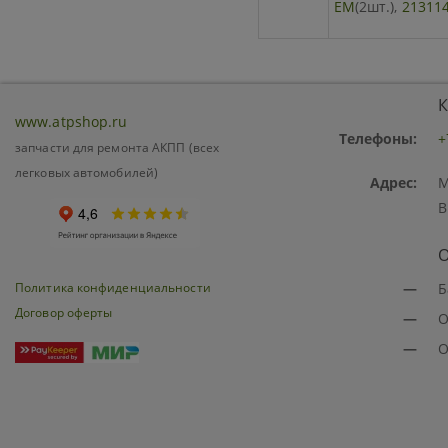
EM
(2шт.),
21311
К
www.atpshop.ru
Телефоны:
+
запчасти для ремонта АКПП (всех
легковых автомобилей)
Адрес:
М
В
О
Политика конфиденциальности
—
Б
Договор оферты
—
О
—
О