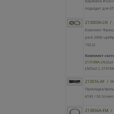
барабана #550 н
подходит для 6Т
213003A-LN
/
Комплект Фрикци
pack 2008-up(Фри
192,2]
Комплект состо
213108A-LN
(2шт.
LN
(3шт.),
213104
213016-AF
/
Н
Прокладка/фильт
6T45 / 50 Screen
213856A-EM