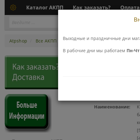
Каталог АКПП
Как заказать?
Оплата
В
Перейти
ПЕРЕЙТИ К АКПП...
к
АКПП
Выходные и праздничные дни маг
Atpshop
Все АКПП
6T40
Втулки, Комплекты втуло
В рабочие дни мы работаем
Пн-Чт 
213030AA-AF КОМПЛЕКТ (
КОМПЛЕКТЕ) [68,3X65X11], [5
Код\Номер детали:
2
Наименование:
К
б
к
[
[