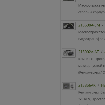
Маслоотражател
стороны корпуса
213698A-EM
Маслоотражател
гидротрансформ
213002A-AT
/
Комплект прокл
межкорпусной п
(Ремкомплект/ О
213856AK
/
Н
Ремкомплект ба
3-5 REV, Проста