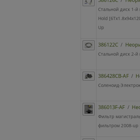
Стальной диск 1-й
Hold [6Tx1.8x94x12
Up
386122C
/
Неор
Стальной диск 2-й 
386428CB-AF
/
Н
Соленоид-Электрокл
386013F-AF
/
Не
Фильтр магистраль
фильтром 2008-up