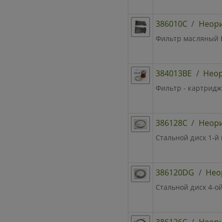
386010C
/
Неор
Фильтр масляный BD
384013BE
/
Нео
Фильтр - картридж 
386128C
/
Неор
Стальной диск 1-й
386120DG
/
Нео
Стальной диск 4-ой 
386126C
/
Неор