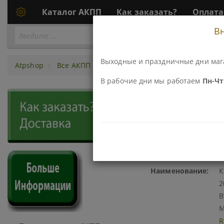
Каталог АКПП
Как заказать?
Оплата
В
Перейти
ПЕРЕЙТИ К АКПП...
к
АКПП
Выходные и праздничные дни маг
Atpshop
Все АКПП
5sp BGHA/ MGHA/ BYBA
Компле
В рабочие дни мы работаем
Пн-Чт 
386003D-RY КОМПЛЕКТ ФРИ
2006-2007Г MJBA 2005-2008Г
Код\Номер детали:
3
Наименование:
К
2
B
M
R