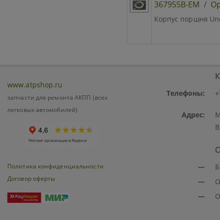
367955B-EM
/
Ор
Корпус поршня Unde
К
www.atpshop.ru
Телефоны:
+
запчасти для ремонта АКПП (всех
легковых автомобилей)
Адрес:
М
В
О
Политика конфиденциальности
—
Б
Договор оферты
—
О
—
О