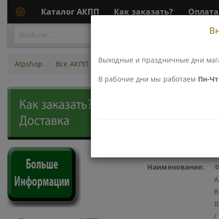
Каталог АКПП
Как заказать?
Оплата
В
Перейти
ПЕРЕЙТИ К АКПП...
к
АКПП
Выходные и праздничные дни маг
Atpshop
Все АКПП
5sp BGHA/ MGHA/ BYBA
фрикци
В рабочие дни мы работаем
Пн-Чт 
386108DC-RY ФРИКЦИОННЫЙ 
B5SA / B6VA / B7WA / B7XA /
Код\Номер детали:
3
Наименование:
Ф
A
B
B
/