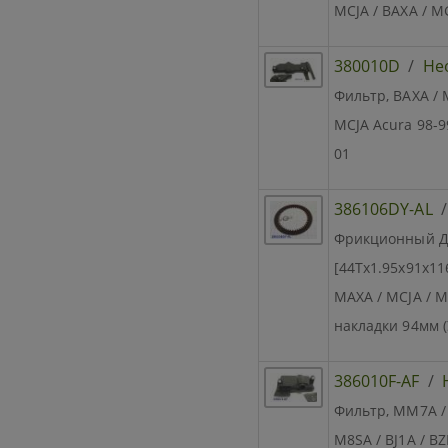
MCJA / BAXA / 
380010D
/
Не
Фильтр, BAXA / 
MCJA Acura 98-99
01
386106DY-AL
Фрикционный Ди
[44Tx1.95x91x11
MAXA / MCJA / M
накладки 94мм (
386010F-AF
/
Фильтр, MM7A / 
M8SA / BJ1A / BZ