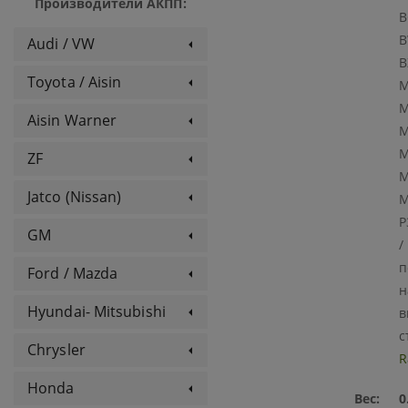
Производители АКПП:
B
B
Audi / VW
B
Toyota / Aisin
M
M
Aisin Warner
M
M
ZF
M
Jatco (Nissan)
M
P
GM
/
п
Ford / Mazda
н
Hyundai- Mitsubishi
в
с
Chrysler
R
Honda
Вес:
0