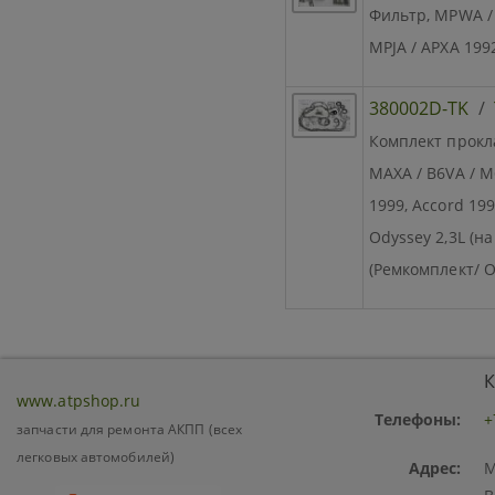
Фильтр, MPWA / 
MPJA / APXA 199
380002D-TK
/
Комплект прокла
MAXA / B6VA / 
1999, Accord 199
Odyssey 2,3L (н
(Ремкомплект/ О
К
www.atpshop.ru
Телефоны:
+
запчасти для ремонта АКПП (всех
легковых автомобилей)
Адрес:
М