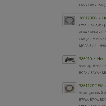
CRV / FRV / TSX 
380120EG
/
Н
Стальной диск [
APX4 / APXA / B
/ MCJA / MP1A /
MGPA 3 / 4, 199
386010
/
Нео
Фильтр, BYBA / 
BGFA / BAYA / M
386112DF-EM
Фрикционный Дис
B7WA, B7YA, BDG