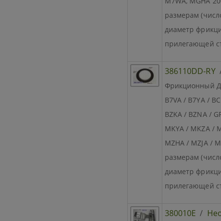
M7WA, MGHA 20
размерам (числ
диаметр фрикци
прилегающей с
386110DD-RY
Фрикционный Дис
B7VA / B7YA / BC
BZKA / BZNA / G
MKYA / MKZA / 
MZHA / MZJA /
размерам (числ
диаметр фрикци
прилегающей с
380010E
/
Не