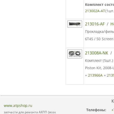
Комплект состо
213002A-AT
(1шт.
213016-AF
/
Н
Прокладка/фильт
6T45 / 50 Screen
213008A-NK
Комплект (5шт.
Piston Kit, 2008
+
213966A
+
213
К
www.atpshop.ru
Телефоны:
+
запчасти для ремонта АКПП (всех