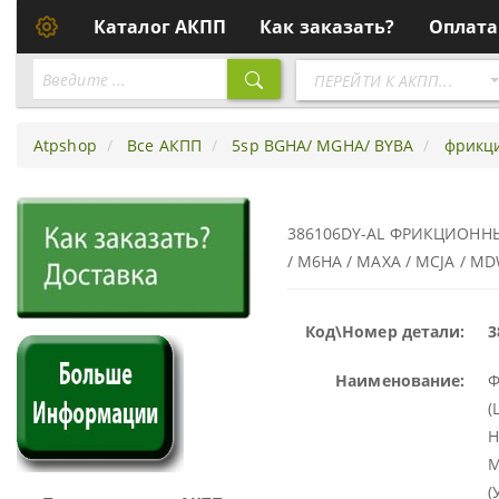
Каталог АКПП
Как заказать?
Оплата
Перейти
ПЕРЕЙТИ К АКПП...
к
АКПП
Atpshop
Все АКПП
5sp BGHA/ MGHA/ BYBA
фрикци
386106DY-AL ФРИКЦИОННЫЙ
/ M6HA / MAXA / MCJA / M
Код\Номер детали:
3
Наименование:
Ф
(
H
M
(