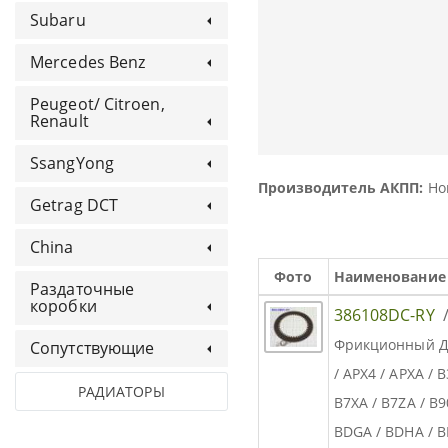
Subaru
Mercedes Benz
Peugeot/ Citroen,
Renault
SsangYong
Производитель АКПП:
Ho
Getrag DCT
China
Фото
Наименование
Раздаточные
коробки
386108DC-RY
Фрикционный Ди
Сопутствующие
/ APX4 / APXA / 
РАДИАТОРЫ
B7XA / B7ZA / B9
BDGA / BDHA / B