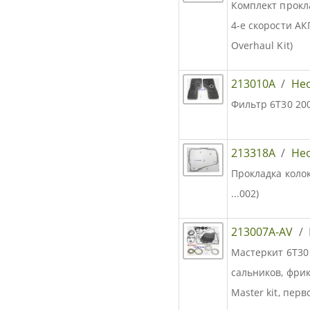
Комплект прокл
4-е скорости АК
Overhaul Kit)
213010A
/
Не
Фильтр 6T30 20
213318A
/
Не
Прокладка колок
...002)
213007A-AV
/
Мастеркит 6T30
сальников, фри
Master kit, перв