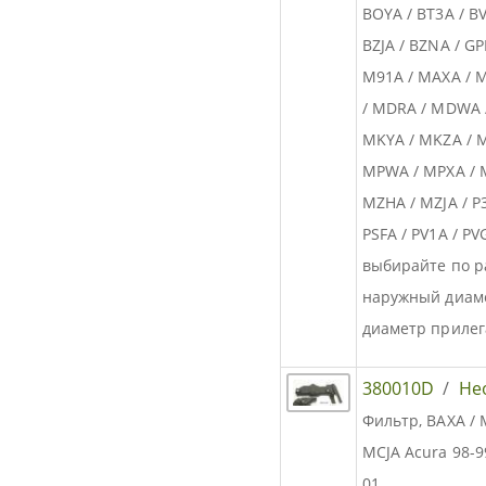
BOYA / BT3A / BV
BZJA / BZNA / G
M91A / MAXA / 
/ MDRA / MDWA /
MKYA / MKZA / M
MPWA / MPXA / 
MZHA / MZJA / P3
PSFA / PV1A / P
выбирайте по р
наружный диам
диаметр прилег
380010D
/
Не
Фильтр, BAXA / 
MCJA Acura 98-99
01