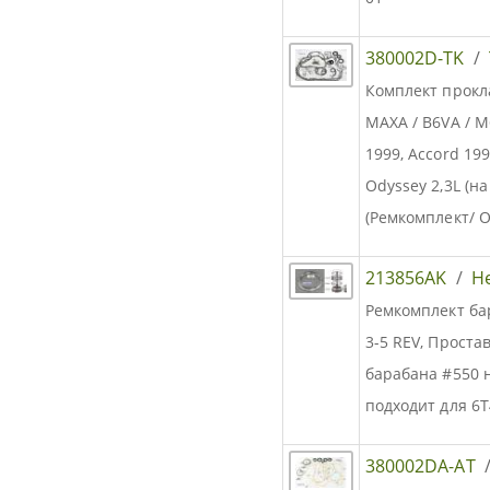
380002D-TK
/
Комплект прокла
MAXA / B6VA / 
1999, Accord 199
Odyssey 2,3L (н
(Ремкомплект/ О
213856AK
/
Н
Ремкомплект ба
3-5 REV, Проста
барабана #550 н
подходит для 6Т
380002DA-AT