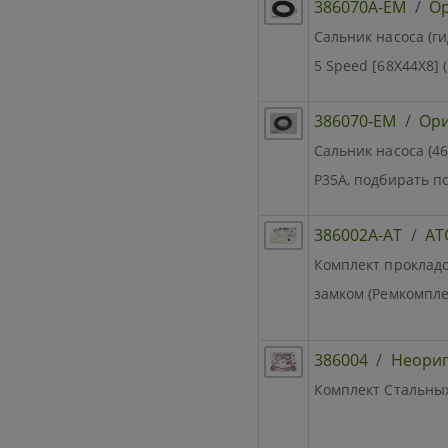
386070A-EM
/
Ор
Сальник насоса (г
5 Speed [68X44X8] 
386070-EM
/
Ори
Сальник насоса (46
P35A, подбирать п
386002A-AT
/
AT
Комплект прокладок
замком (Ремкомплек
386004
/
Неори
Комплект Стальных