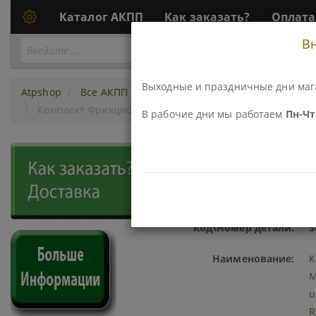
Каталог АКПП
Как заказать?
Оплата
В
Перейти
ПЕРЕЙТИ К АКПП...
к
АКПП
Выходные и праздничные дни маг
Atpshop
Все АКПП
5sp BGHA/ MGHA/ BYBA
Компле
Комплект Фрикционов BDKA / MDK...
В рабочие дни мы работаем
Пн-Чт 
386003C-RY КОМПЛЕКТ ФР
RAYBESTOS (США)
Код\Номер детали:
3
Наименование:
К
M
u
R