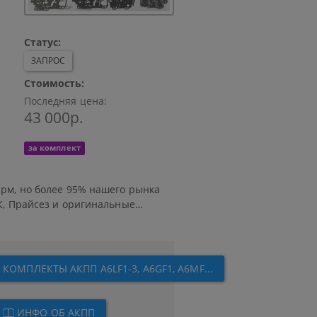
Статус:
ЗАПРОС
Стоимость:
Последняя цена:
43 000р.
за комплект
рм, но более 95% нашего рынка
К, Прайсез и оригинальные
оизводители Оверолов (Autoline)
териалов для переборки
я гарантированной эксплуатации
овые и пластиковые детали,
ильтр масла и обрезиненные
КОМПЛЕКТЫ АКПП A6LF1-3, A6GF1, A6MF...
й АКПП. Некоторые расходники
ИНФО ОБ АКПП