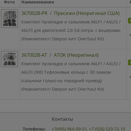
Фото
Наименование
367002B-PR
/
Пресижн (Неоригинал США)
Комплект прокладок и сальников A6LF1 / A6LF2 /
A6LF3 для двигателей 2,0-3,8 литра. с вошерами,
(Ремкомплект/ Оверол кит/ Overhaul Kit)
367002B-AT
/
ATOK (Неоригинал)
Комплект прокладок и сальников A6LF1 / A6LF2 /
A6LF3 2WD Тефлоновые кольца с 3D замком
(сальники только на передний привод)
(Ремкомплект/ Оверол кит/ Overhaul Kit)
Контакты
Телефоны:
+7(495)-966-09-51
,
+7 (926) 520-72-10