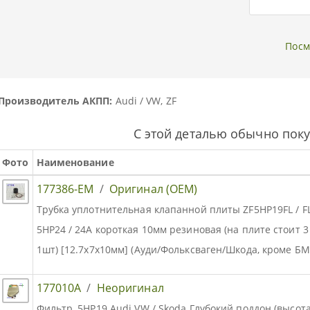
Посм
Производитель АКПП:
Audi / VW, ZF
С этой деталью обычно пок
Фото
Наименование
177386-EM
/
Оригинал (OEM)
Трубка уплотнительная клапанной плиты ZF5HP19FL / FLA
5HP24 / 24A короткая 10мм резиновая (на плите стоит 3
1шт) [12.7x7x10мм] (Ауди/Фольксваген/Шкода, кроме БМ
177010A
/
Неоригинал
Фильтр, 5HP19 Audi VW / Skoda Глубокий поддон (высот