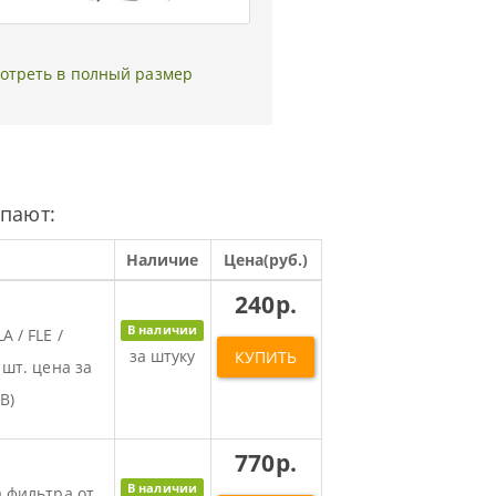
отреть в полный размер
упают:
Наличие
Цена(руб.)
240р.
В наличии
 / FLE /
за штуку
КУПИТЬ
 шт. цена за
В)
770р.
В наличии
а фильтра от