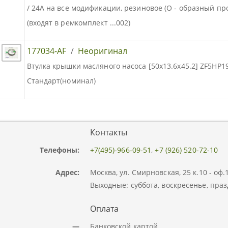
/ 24A на все модификации, резиновое (O - образный пр
(входят в ремкомплект ...002)
177034-AF
/
Неоригинал
Втулка крышки масляного насоса [50x13.6x45.2] ZF5HP19
Стандарт(номинал)
Контакты
Телефоны:
+7(495)-966-09-51
,
+7 (926) 520-72-10
Адрес:
Москва, ул. Смирновская, 25 к.10 - оф
Выходные: суббота, воскресенье, праз
Оплата
—
Банковской картой