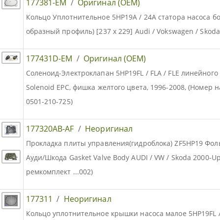
177381-EM
/
Оригинал (OEM)
Кольцо Уплотнительное 5HP19A / 24A статора насоса бо
образный профиль) [237 х 229] Audi / Vokswagen / Skod
177431D-EM
/
Оригинал (OEM)
Соленоид-Электроклапан 5HP19FL / FLA / FLE линейного
Solenoid EPC, фишка желтого цвета, 1996-2008, (Номер н
0501-210-725)
177320AB-AF
/
Неоригинал
Прокладка плиты управления(гидроблока) ZF5HP19 Фол
Ауди/Шкода Gasket Valve Body AUDI / VW / Skoda 2000-Up
ремкомплект ...002)
177311
/
Неоригинал
Кольцо уплотнительное крышки насоса малое 5HP19FL / 