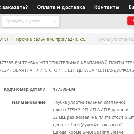
к заказать?
Оплата и доставка
Контакты
Е
Перейти
Р
ПЕРЕЙТИ К АКПП...
к
АКПП
01V)
Прочие сальники, прокладки, ко...
Трубка уплотните
177385-EM ТРУБКА УПЛОТНИТЕЛЬНАЯ КЛАПАННОЙ ПЛИТЫ ZF5HP1
РЕЗИНОВАЯ (НА ПЛИТЕ СТОИТ 5 ШТ, ЦЕНА ЗА 1ШТ) (АУДИ/ФОЛЬ
Код\Номер детали:
177385-EM
Наименование:
Трубка уплотнительная клапанной
плиты ZF5HP19FL / FLA / FLE длинная
32 мм, резиновая (на плите стоит 5 шт
цена за 1шт) (Ауди/Фольксваген/
Шкода, кроме БМВ) Sealing Sleeve