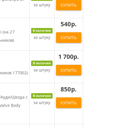
за штуку
КУПИТЬ
540р.
В наличии
 (на 27
за штуку
КУПИТЬ
ьников)
1 700р.
В наличии
за штуку
КУПИТЬ
ников 177002)
850р.
В наличии
/Ауди/Шкода с
за штуку
КУПИТЬ
 Valve Body