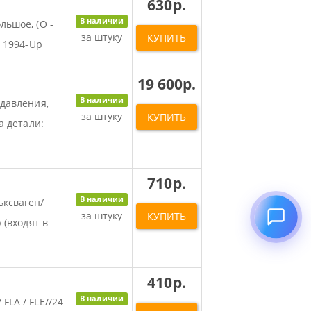
630р.
В наличии
льшое, (O -
за штуку
КУПИТЬ
a 1994-Up
19 600р.
В наличии
 давления,
за штуку
КУПИТЬ
а детали:
710р.
В наличии
ьксваген/
за штуку
КУПИТЬ
 (входят в
410р.
В наличии
FLA / FLE//24