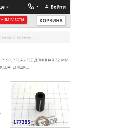
ще
Войти
ЕЖИМ РАБОТЫ
КОРЗИНА
льная клапанно...
9FL / FLA / FLE ДЛИННАЯ 32 ММ,
КСВАГЕН/ШК...
,