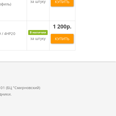
за штуку
КУПИТЬ
офиль)
1 200р.
В наличии
 / 4HP20
за штуку
КУПИТЬ
.101 (БЦ "Смирновский)
дники.