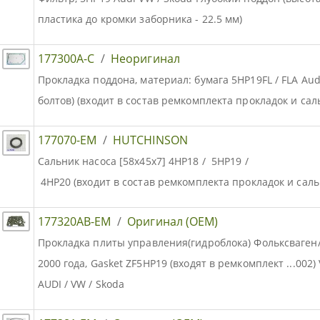
пластика до кромки заборника - 22.5 мм)
177300A-C
/
Неоригинал
Прокладка поддона, материал: бумага 5HP19FL / FLA Audi
болтов) (входит в состав ремкомплекта прокладок и сал
177070-EM
/
HUTCHINSON
Сальник насоса [58x45x7] 4HP18 / 5HP19 /
4HP20 (входит в состав ремкомплекта прокладок и саль
177320AB-EM
/
Оригинал (OEM)
Прокладка плиты управления(гидроблока) Фольксваген
2000 года, Gasket ZF5HP19 (входят в ремкомплект ...002)
AUDI / VW / Skoda