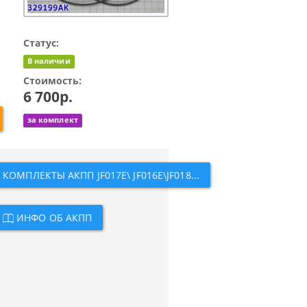
Статус:
В наличии
Стоимость:
6 700р.
за комплект
КОМПЛЕКТЫ АКПП JF017E\ JF016E\JF018...
ИНФО ОБ АКПП