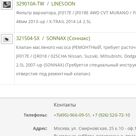
329010A-TW
/
LINESOON
Фильтр вариатора, JF017E / JF018E 4WD CVT MURANO / P
48мм 2013-up / X-TRAIL 2014 L4 2.5L
321504-SX
/
SONNAX (Соннакс)
Клапан масляного насоса (РЕМОНТНЫЙ, требует расточки к
JF017E / QR018 / 025CHA Nissan, Suzuki, Mitsubishi, Dodge,
2.5L 2007-up (SONNAX) (Требуется специальный инстр
отверстия под ремонтный клапан)
Контакты
Телефоны:
+7(495)-966-09-51
,
+7 (926) 520-72-10
Адрес:
Москва, ул. Смирновская, 25 к.10 - оф
Выходные: суббота, воскресенье, праз