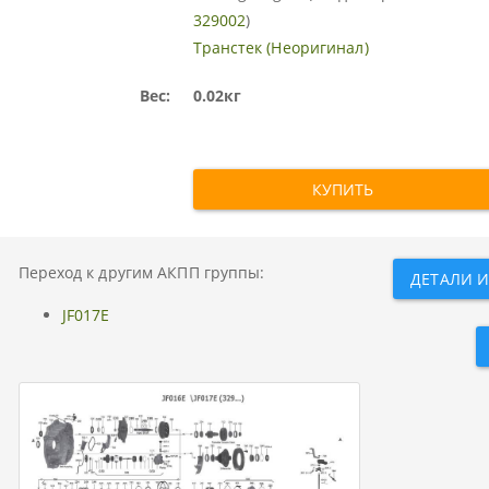
329002
)
Транстек (Неоригинал)
Вес:
0.02кг
КУПИТЬ
Переход к другим АКПП группы:
ДЕТАЛИ И 
JF017E