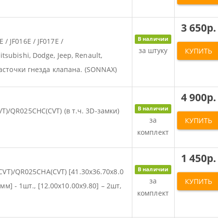
3 650р.
В наличии
/ JF016E / JF017E /
за штуку
КУПИТЬ
subishi, Dodge, Jeep, Renault,
 расточки гнезда клапана. (SONNAX)
4 900р.
В наличии
T)/QR025CHC(CVT) (в т.ч. 3D-замки)
за
КУПИТЬ
комплект
1 450р.
В наличии
 (CVT)/QR025CHA(CVT) [41.30x36.70x8.0
за
КУПИТЬ
 мм] - 1шт., [12.00x10.00x9.80] – 2шт,
комплект