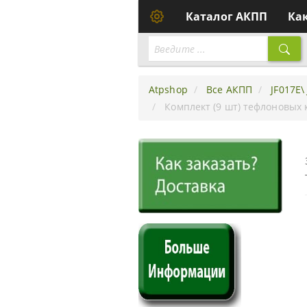
Каталог АКПП
Ка
Atpshop
Все АКПП
JF017E\
Комплект (9 шт) тефлоновых к