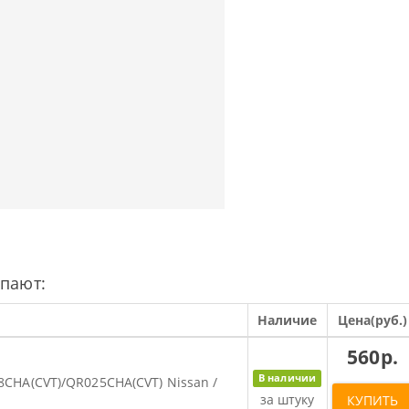
упают:
Наличие
Цена(руб.)
560р.
В наличии
018CHA(CVT)/QR025CHA(CVT) Nissan /
за штуку
КУПИТЬ