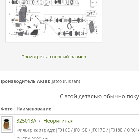
Посмотреть в полный размер
Производитель АКПП:
Jatco (Nissan)
С этой деталью обычно пок
Фото
Наименование
325013A
/
Неоригинал
Фильтр картридж JF016E / JF015E / JF017E / JF018E / QR
CHERY 2009-up