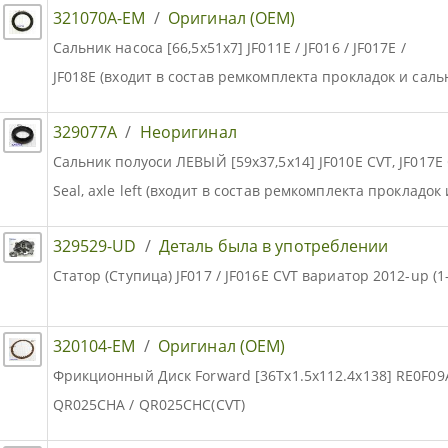
321070A-EM
/
Оригинал (OEM)
Сальник насоса [66,5х51х7] JF011E / JF016 / JF017E /
JF018E (входит в состав ремкомплекта прокладок и саль
329077A
/
Неоригинал
Сальник полуоси ЛЕВЫЙ [59х37,5х14] JF010E CVT, JF017E C
Seal, axle left (входит в состав ремкомплекта прокладок
329529-UD
/
Деталь была в употреблении
Статор (Ступица) JF017 / JF016E CVT вариатор 2012-up (
320104-EM
/
Оригинал (OEM)
Фрикционный Диск Forward [36Tx1.5x112.4х138] RE0F09A / 
QR025CHA / QR025CHC(CVT)