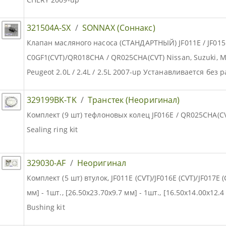
321504A-SX
/
SONNAX (Соннакс)
Клапан масляного насоса (СТАНДАРТНЫЙ) JF011E / JF015E 
C0GF1(CVT)/QR018CHA / QR025CHA(CVT) Nissan, Suzuki, Mit
Peugeot 2.0L / 2.4L / 2.5L 2007-up Устанавливается без
329199BK-TK
/
Транстек (Неоригинал)
Комплект (9 шт) тефлоновых колец JF016E / QR025CHA(CV
Sealing ring kit
329030-AF
/
Неоригинал
Комплект (5 шт) втулок, JF011E (CVT)/JF016E (CVT)/JF017E
мм] - 1шт., [26.50x23.70x9.7 мм] - 1шт., [16.50x14.00x12.4
Bushing kit