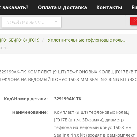
к заказать?
Оплата и доставка
Контакты
Е
Перейти
Р
ПЕРЕЙТИ К АКПП...
к
АКПП
 JF016E\JF018\ JF019
Уплотнительные тефлоновые коль...
ол...
329199AK-TK КОМПЛЕКТ (9 ШТ) ТЕФЛОНОВЫХ КОЛЕЦ JF017E (В Т
ТЕФЛОНА НА ВЕДОМЫЙ КОНУС 150,8 ММ SEALING RING KIT (ВХ
Код\Номер детали:
329199AK-TK
Наименование:
Комплект (9 шт) тефлоновых колец
JF017E (в т.ч. 3D-замки), диаметр
тефлона на ведомый конус 150,8 мм
Sealing ring kit (входят в ремкомплект