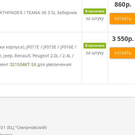
860р.
В наличии
ATHFINDER / TEANA V6 3.5L Заборник
за штуку
КУПИТЬ
3 550р.
В наличии
орпуса), JF011E / JF015E / JF016E /
за штуку
КУПИТЬ
 Jeep, Renault, Peugeot 2.0L / 2.4L /
умент
321504KT-SX
для увеличения
.101 (БЦ "Смирновский)
дники.