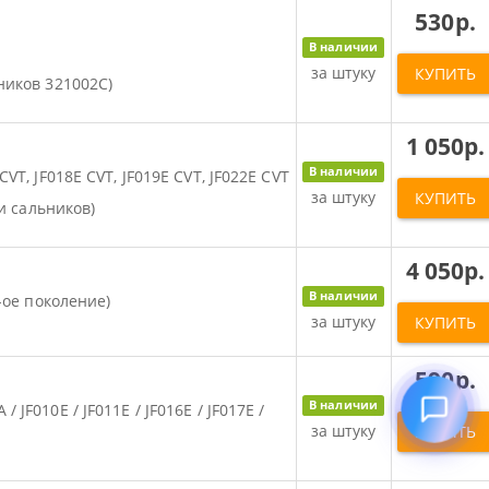
530р.
В наличии
за штуку
КУПИТЬ
ников 321002C)
1 050р.
В наличии
VT, JF018E CVT, JF019E CVT, JF022E CVT
за штуку
КУПИТЬ
 и сальников)
4 050р.
В наличии
1-ое поколение)
за штуку
КУПИТЬ
590р.
В наличии
JF010E / JF011E / JF016E / JF017E /
за штуку
КУПИТЬ