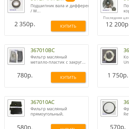
Подшипник вала и дифференциала F4A42
По
/ W...
ко
A6
Последняя цен
2 350р.
12 200р
КУПИТЬ
367010BC
3
Фильтр масляный
Ко
металло-пластик с закруг...
Un
780р.
1 750р.
КУПИТЬ
367010AC
3
Фильтр масляный
Фр
прямоугольный,
Re
пластиков...
570р.
580р.