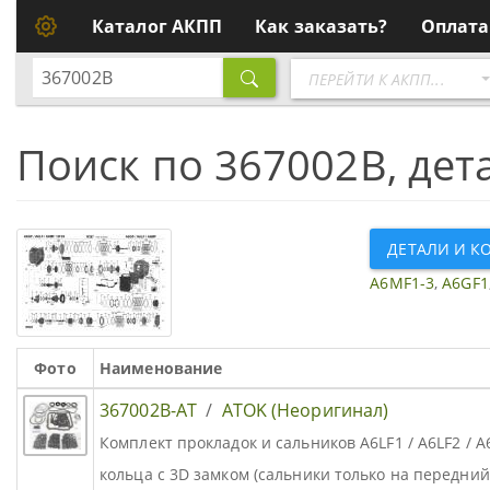
Каталог АКПП
Как заказать?
Оплата
Перейти
ПЕРЕЙТИ К АКПП...
к
АКПП
Поиск по 367002B, дет
ДЕТАЛИ И К
A6MF1-3
,
A6GF1
Фото
Наименование
367002B-AT
/
ATOK (Неоригинал)
Комплект прокладок и сальников A6LF1 / A6LF2 /
кольца с 3D замком (сальники только на передний