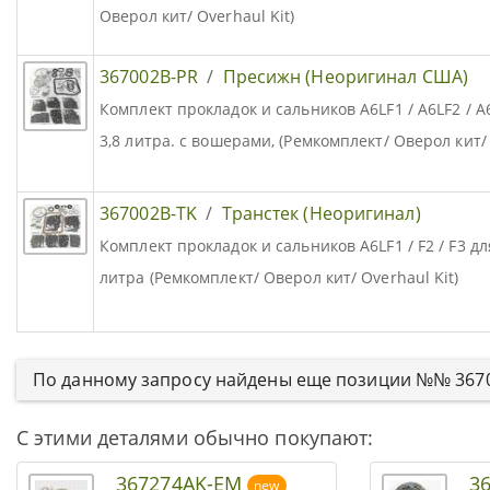
Оверол кит/ Overhaul Kit)
367002B-PR
/
Пресижн (Неоригинал США)
Комплект прокладок и сальников A6LF1 / A6LF2 / A6
3,8 литра. с вошерами, (Ремкомплект/ Оверол кит/ 
367002B-TK
/
Транстек (Неоригинал)
Комплект прокладок и сальников A6LF1 / F2 / F3 дл
литра (Ремкомплект/ Оверол кит/ Overhaul Kit)
По данному запросу найдены еще позиции №№ 3670
С этими деталями обычно покупают:
367274AK-EM
3
new