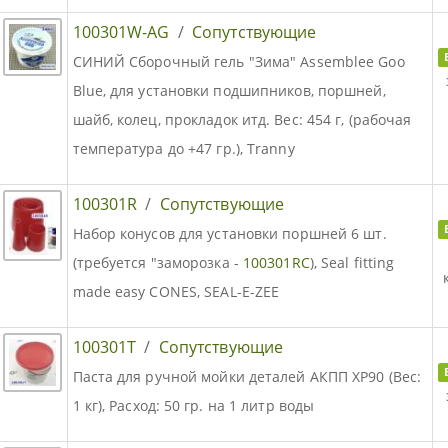
100301W-AG
/
Сопутствующие
СИНИЙ Сборочный гель "Зима" Assemblee Goo
Blue, для установки подшипников, поршней,
шайб, колец, прокладок итд. Вес: 454 г, (рабочая
температура до +47 гр.), Tranny
100301R
/
Сопутствующие
Набор конусов для установки поршней 6 шт.
(требуется "заморозка -
100301RC
), Seal fitting
made easy CONES, SEAL-E-ZEE
100301T
/
Сопутствующие
Паста для ручной мойки деталей АКПП XP90 (Вес:
1 кг), Расход: 50 гр. на 1 литр воды