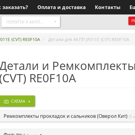
к заказать?
Оплата и доставка
Контакты
Е
Перейти
Р
ПЕРЕЙТИ К АКПП...
к
АКПП
011E (CVT) RE0F10A
Детали для АКПП JF011E (CVT) RE0F10A
Детали и Ремкомплекты
(CVT) RE0F10A
СХЕМА
Ремкомплекты прокладок и сальников (Оверол Кит)
(5 
Фильтры