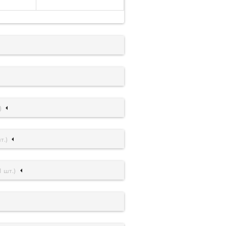
)
т.)
1 шт.)