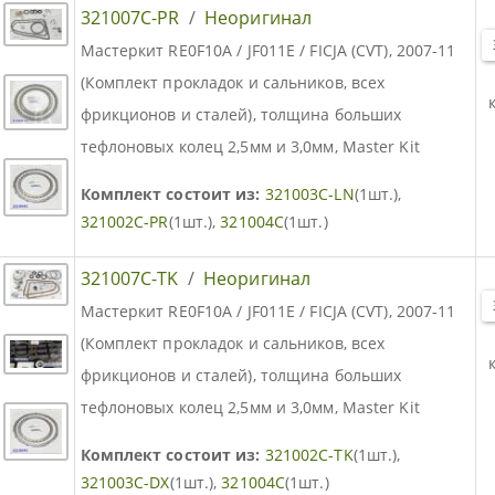
321007C-PR
/
Неоригинал
Мастеркит RE0F10A / JF011E / FICJA (CVT), 2007-11
(Комплект прокладок и сальников, всех
фрикционов и сталей), толщина больших
тефлоновых колец 2,5мм и 3,0мм, Master Kit
Комплект состоит из:
321003C-LN
(1шт.),
321002C-PR
(1шт.),
321004C
(1шт.)
321007C-TK
/
Неоригинал
Мастеркит RE0F10A / JF011E / FICJA (CVT), 2007-11
(Комплект прокладок и сальников, всех
фрикционов и сталей), толщина больших
тефлоновых колец 2,5мм и 3,0мм, Master Kit
Комплект состоит из:
321002C-TK
(1шт.),
321003C-DX
(1шт.),
321004C
(1шт.)