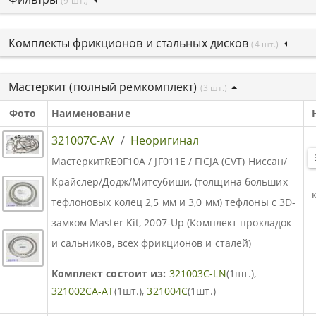
(9 шт.)
Комплекты фрикционов и стальных дисков
(4 шт.)
Мастеркит (полный ремкомплект)
(3 шт.)
Фото
Наименование
321007C-AV
/
Неоригинал
МастеркитRE0F10A / JF011E / FICJA (CVT) Ниссан/
Крайслер/Додж/Митсубиши, (толщина больших
тефлоновых колец 2,5 мм и 3,0 мм) тефлоны с 3D-
замком Master Kit, 2007-Up (Комплект прокладок
и сальников, всех фрикционов и сталей)
Комплект состоит из:
321003C-LN
(1шт.),
321002CA-AT
(1шт.),
321004C
(1шт.)