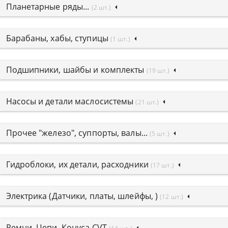
Планетарные ряды...
(2 шт.)
Барабаны, хабы, ступицы
(1 шт.)
Подшипники, шайбы и комплекты
(19 шт.)
Насосы и детали маслосистемы
(21 шт.)
Прочее "железо", суппорты, валы...
(5 шт.)
Гидроблоки, их детали, расходники
(17 шт.)
Электрика (Датчики, платы, шлейфы, )
(12 шт.)
Ремни, Цепи, Конуса CVT