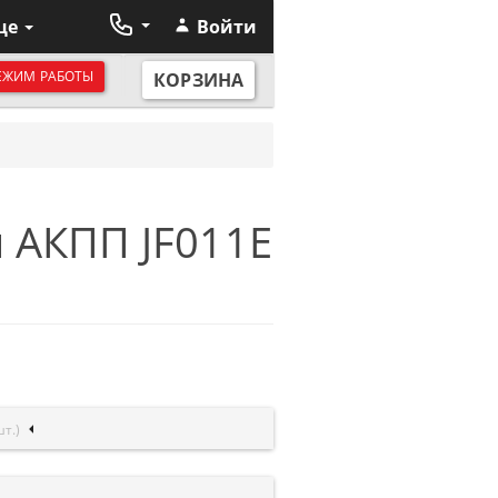
ще
Войти
ЕЖИМ РАБОТЫ
КОРЗИНА
 АКПП JF011E
шт.)