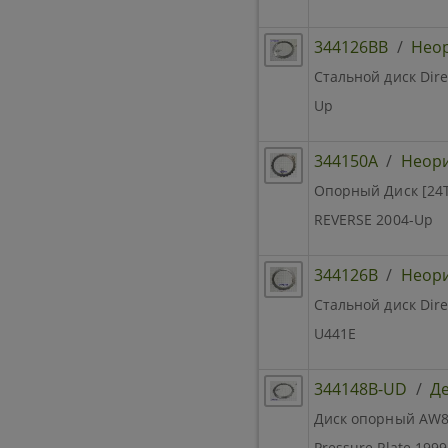
344126BB
/
Нео
Стальной диск Dire
Up
344150A
/
Неор
Опорный Диск [24Tx
REVERSE 2004-Up
344126B
/
Неор
Стальной диск Dire
U441E
344148B-UD
/
Де
Диск опорный AW80-
Pressure Plate 199