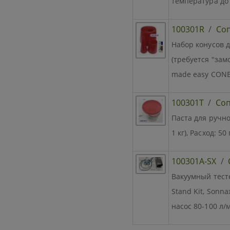
температура до 
100301R
/
Со
Набор конусов 
(требуется "зам
made easy CONE
100301T
/
Со
Паста для ручно
1 кг), Расход: 50
100301A-SX
/
Вакуумный тесте
Stand Kit, Sonn
насос 80-100 л