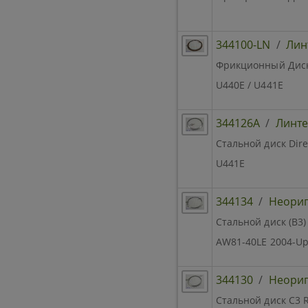
344100-LN
/
Лин
Фрикционный Диск B
U440E / U441E
344126A
/
Линте
Стальной диск Dire
U441E
344134
/
Неори
Стальной диск (B3)
AW81-40LE 2004-U
344130
/
Неори
Стальной диск C3 R