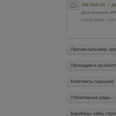
344146B-UD
/
Де
Диск Упорный, AW80
(12Tx3.4x102 / 125
Прочие сальники, про
Прокладки и их Компле
Комплекты поршней,
Планетарные ряды...
(
Барабаны, хабы, сту