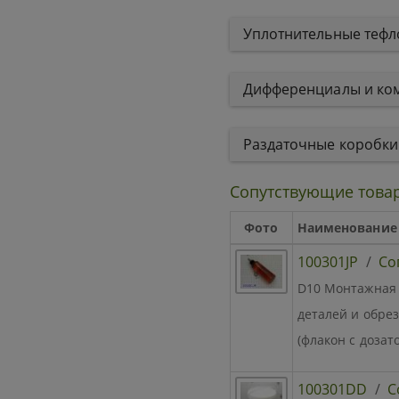
Уплотнительные теф
Дифференциалы и к
Раздаточные коробк
Сопутствующие това
Фото
Наименование
100301JP
/
Со
D10 Монтажная 
деталей и обре
(флакон с дозат
100301DD
/
С