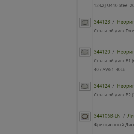
124,2] U440 Steel 
344128
/
Неори
Стальной диск Forw
344120
/
Неори
Стальной диск B1 (
40 / AW81-40LE
344124
/
Неори
Стальной диск B2 (
344106B-LN
/
Ли
Фрикционный Диск 