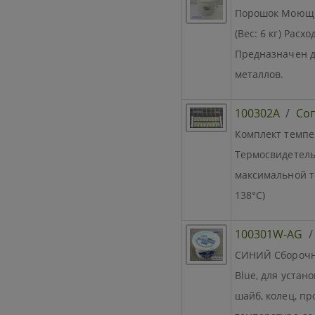
Порошок Моющи
(Вес: 6 кг) Расх
Предназначен д
металлов.
100302A
/
Со
Комплект темпе
Термосвидетель
максимальной т
138°C)
100301W-AG
СИНИЙ Сборочны
Blue, для уста
шайб, колец, про