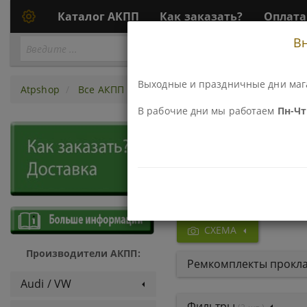
Каталог АКПП
Как заказать?
Оплата
В
Перейти
ПЕРЕЙТИ К АКПП...
к
АКПП
Выходные и праздничные дни маг
Atpshop
Все АКПП
АКПП U440E (AW80-40\81-40), U44
В рабочие дни мы работаем
Пн-Чт 
Детали и
(AW80-40\
СХЕМА
Производители АКПП:
Ремкомплекты прокла
Audi / VW
Фильтры