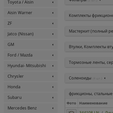
(2 шт.)
Toyota / Aisin
Aisin Warner
Комплекты фрикционо
ZF
Мастеркит (полный р
Jatco (Nissan)
GM
Втулки, Комплекты вт
Ford / Mazda
Тормозные ленты, се
Hyundai- Mitsubishi
Chrysler
Соленоиды
(4 шт.)
Honda
фрикционы, стальные
Subaru
Фото
Наименование
Mercedes Benz
344108-LN
/
Лин