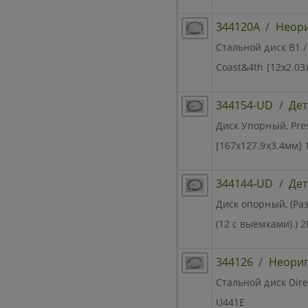
344120A
/
Неор
Стальной диск B1 / 
Coast&4th [12x2.03
344154-UD
/
Дет
Диск Упорный, Pres
[167х127.9х3.4мм] 
344144-UD
/
Дет
Диск опорный, (Ра
(12 с выемками).) 
344126
/
Неори
Стальной диск Dire
U441E