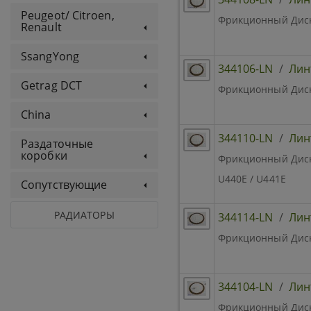
Peugeot/ Citroen,
Фрикционный Диск 
Renault
SsangYong
344106-LN
/
Лин
Getrag DCT
Фрикционный Диск 
China
344110-LN
/
Лин
Раздаточные
коробки
Фрикционный Диск R
U440E / U441E
Сопутствующие
РАДИАТОРЫ
344114-LN
/
Лин
Фрикционный Диск B
344104-LN
/
Лин
Фрикционный Диск 2