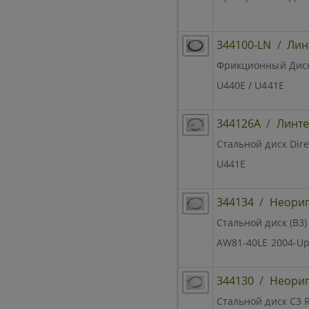
344100-LN
/
Лин
Фрикционный Диск B
U440E / U441E
344126A
/
Линте
Стальной диск Dire
U441E
344134
/
Неори
Стальной диск (B3)
AW81-40LE 2004-U
344130
/
Неори
Стальной диск C3 R