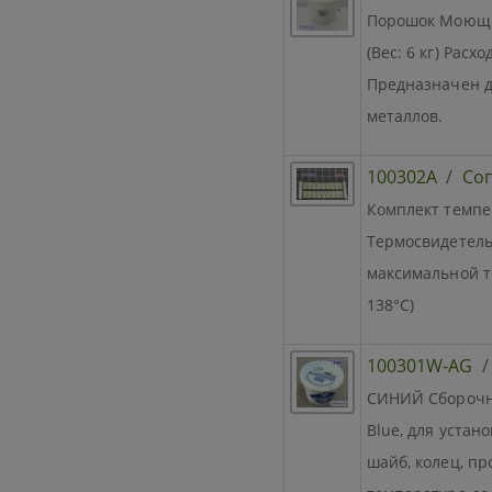
Порошок Моющи
(Вес: 6 кг) Расх
Предназначен д
металлов.
100302A
/
Со
Комплект темпе
Термосвидетель
максимальной т
138°C)
100301W-AG
СИНИЙ Сборочны
Blue, для уста
шайб, колец, про