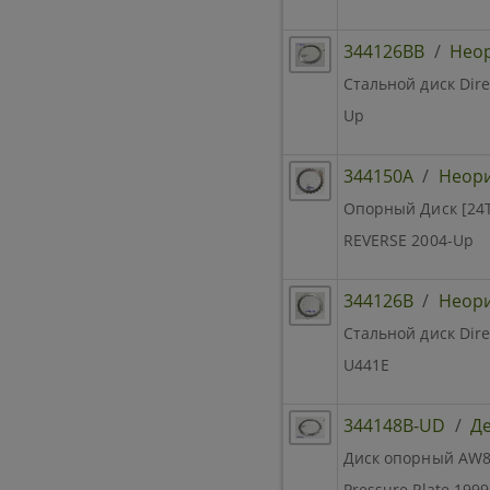
344126BB
/
Нео
Стальной диск Dire
Up
344150A
/
Неор
Опорный Диск [24Tx
REVERSE 2004-Up
344126B
/
Неор
Стальной диск Dire
U441E
344148B-UD
/
Де
Диск опорный AW80-
Pressure Plate 199