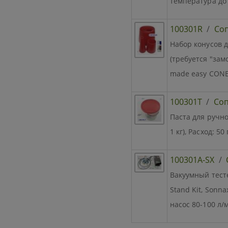
температура до 
100301R
/
Со
Набор конусов 
(требуется "зам
made easy CONE
100301T
/
Со
Паста для ручно
1 кг), Расход: 50
100301A-SX
/
Вакуумный тесте
Stand Kit, Sonn
насос 80-100 л