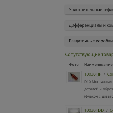
Уплотнительные теф
Дифференциалы и к
Раздаточные коробк
Сопутствующие това
Фото
Наименование
100301JP
/
Со
D10 Монтажная 
деталей и обре
(флакон с дозат
100301DD
/
С