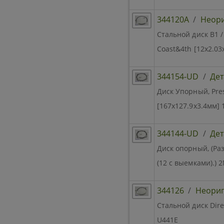
344120A
/
Неор
Стальной диск B1 / 
Coast&4th [12x2.03
344154-UD
/
Дет
Диск Упорный, Pres
[167х127.9х3.4мм] 
344144-UD
/
Дет
Диск опорный, (Ра
(12 с выемками).) 
344126
/
Неори
Стальной диск Dire
U441E