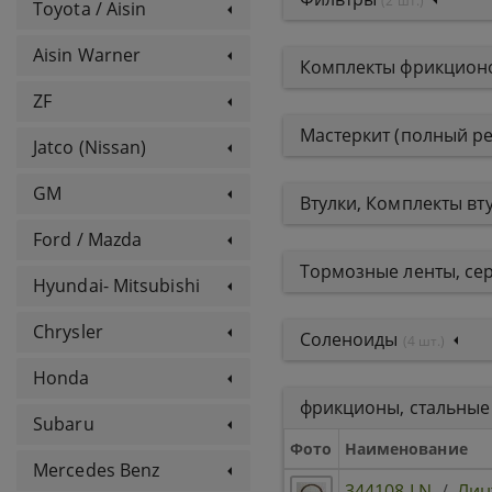
(2 шт.)
Toyota / Aisin
Aisin Warner
Комплекты фрикционо
ZF
Мастеркит (полный р
Jatco (Nissan)
GM
Втулки, Комплекты вт
Ford / Mazda
Тормозные ленты, се
Hyundai- Mitsubishi
Chrysler
Соленоиды
(4 шт.)
Honda
фрикционы, стальные
Subaru
Фото
Наименование
Mercedes Benz
344108-LN
/
Лин