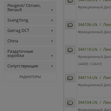
Peugeot/ Citroen,
Фрикционный Диск 
Renault
SsangYong
344106-LN
/
Лин
Getrag DCT
Фрикционный Диск 
China
344110-LN
/
Лин
Раздаточные
коробки
Фрикционный Диск R
U440E / U441E
Сопутствующие
РАДИАТОРЫ
344114-LN
/
Лин
Фрикционный Диск B
344104-LN
/
Лин
Фрикционный Диск 2