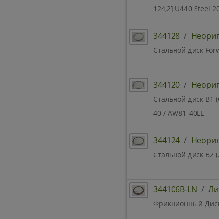
124,2] U440 Steel 
344128
/
Неори
Стальной диск Forw
344120
/
Неори
Стальной диск B1 (
40 / AW81-40LE
344124
/
Неори
Стальной диск B2 (
344106B-LN
/
Ли
Фрикционный Диск 