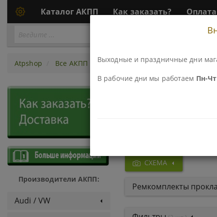
Каталог АКПП
Как заказать?
Оплата
В
Перейти
ПЕРЕЙТИ К АКПП...
к
АКПП
Выходные и праздничные дни маг
Atpshop
Все АКПП
АКПП U440E (AW80-40\81-40), U44
В рабочие дни мы работаем
Пн-Чт 
Детали и
(AW80-40\
СХЕМА
Производители АКПП:
Ремкомплекты прокла
Audi / VW
Фильтры