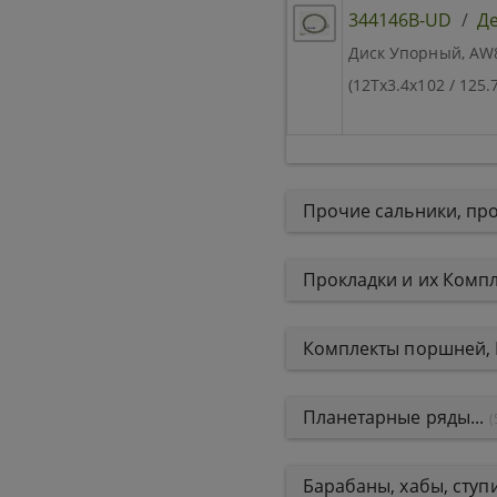
344146B-UD
/
Де
Диск Упорный, AW80
(12Tx3.4x102 / 125
Прочие сальники, про
Прокладки и их Компле
Комплекты поршней,
Планетарные ряды...
(
Барабаны, хабы, сту